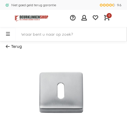
9.6
Niet goed geld terug garantie
Grootste ass
0
Terug