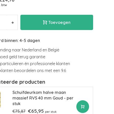
. btw
+
Toevoegen
rd binnen: 4-5 dagen
nding naar Nederland en België
goed geld terug garantie
particulieren én professionele klanten
klanten beoordelen ons met een 9.6
ateerde producten
Schuifdeurkom halve maan
massief RVS 40 mm Goud - per
stuk
€65,95
€75,87
per stuk