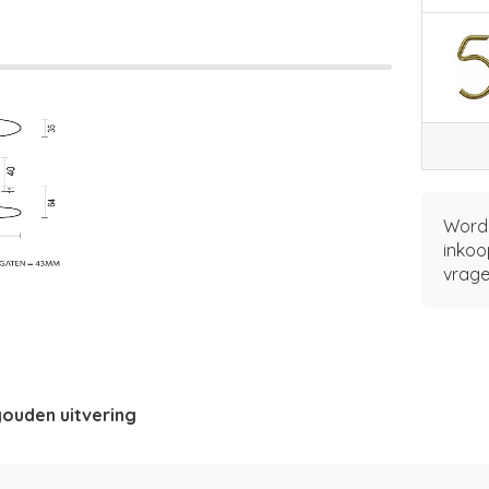
Word 
inkoo
vrage
gouden uitvering