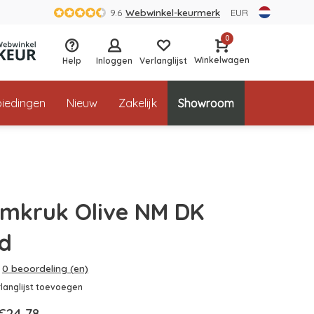
9.6
Webwinkel-keurmerk
EUR
0
Winkelwagen
Help
Inloggen
Verlanglijst
iedingen
Nieuw
Zakelijk
Showroom
mkruk Olive NM DK
d
0 beoordeling (en)
langlijst toevoegen
€24,78