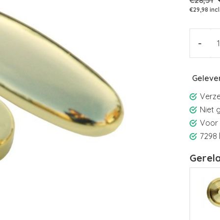
€28,51
€29,98 incl
-
Geleve
Verze
Niet 
Voor 
7298 
Gerel