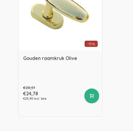
-13%
Gouden raamkruk Olive
€28,51
€24,78
€29,98 Incl. btw