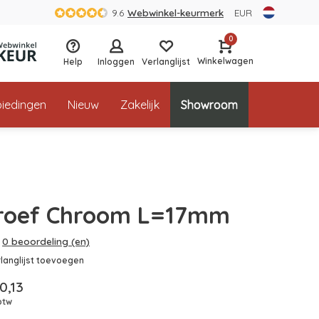
9.6
Webwinkel-keurmerk
EUR
0
Winkelwagen
Help
Inloggen
Verlanglijst
iedingen
Nieuw
Zakelijk
Showroom
roef Chroom L=17mm
0 beoordeling (en)
langlijst toevoegen
0,13
 btw