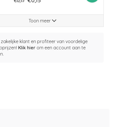
€0,15
€0,17
Toon meer
zakelijke klant en profiteer van voordelige
pprijzen!
Klik hier
om een account aan te
n.