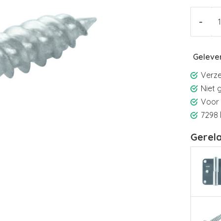
-
Gelever
Verze
Niet 
Voor 
7298 
Gerel