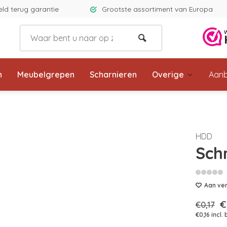
eld terug garantie
Grootste assortiment van Europa
n
Meubelgrepen
Scharnieren
Overige
Aanb
HDD
Sch
Aan ver
€
€0,17
€0,16 incl.