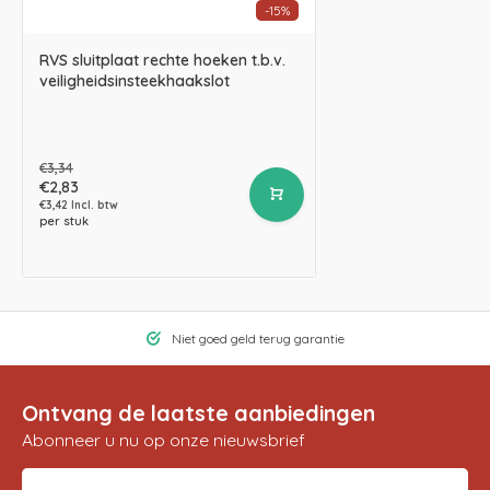
-15%
RVS sluitplaat rechte hoeken t.b.v.
veiligheidsinsteekhaakslot
€3,34
€2,83
€3,42 Incl. btw
per stuk
Niet goed geld terug garantie
Ontvang de laatste aanbiedingen
Abonneer u nu op onze nieuwsbrief