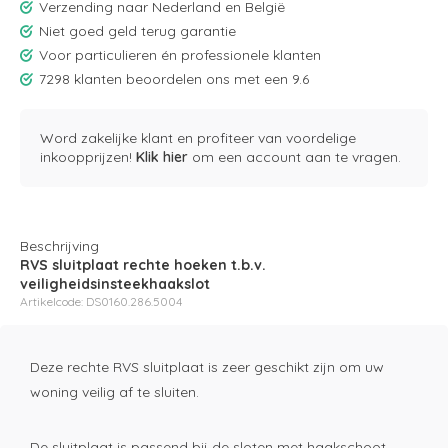
Verzending naar Nederland en België
Niet goed geld terug garantie
Voor particulieren én professionele klanten
7298 klanten beoordelen ons met een 9.6
Word zakelijke klant en profiteer van voordelige
inkoopprijzen!
Klik hier
om een account aan te vragen.
Beschrijving
RVS sluitplaat rechte hoeken t.b.v.
veiligheidsinsteekhaakslot
Artikelcode: DS0160.286.5004
Deze rechte RVS sluitplaat is zeer geschikt zijn om uw
woning veilig af te sluiten.
De sluitplaat is passend bij de sloten met haakschoot