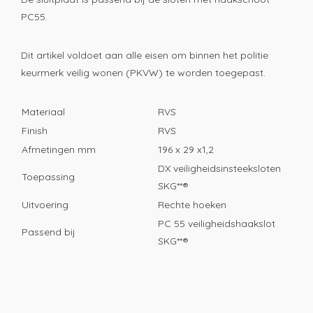
PC55.
Dit artikel voldoet aan alle eisen om binnen het politie
keurmerk veilig wonen (PKVW) te worden toegepast.
Materiaal
RVS
Finish
RVS
Afmetingen mm
196 x 29 x1,2
DX veiligheidsinsteeksloten
Toepassing
SKG**®
Uitvoering
Rechte hoeken
PC 55 veiligheidshaakslot
Passend bij
SKG**®