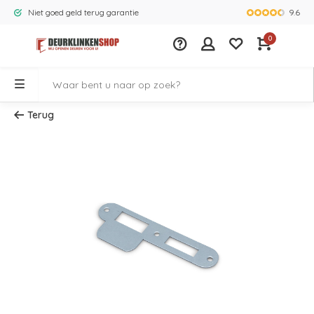
9.6
Niet goed geld terug garantie
Grootste ass
0
Terug