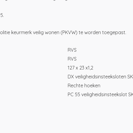
5.
 politie keurmerk veilig wonen (PKVW) te worden toegepast.
RVS
RVS
127 x 23 x1,2
DX veiligheidsinsteeksloten S
Rechte hoeken
PC 55 veiligheidsinsteekslot S