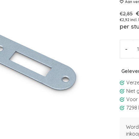
Aan ver
€
€2,85
€2,92 incl.
per st
-
Gelever
Verze
Niet 
Voor 
7298 
Word 
inkoo