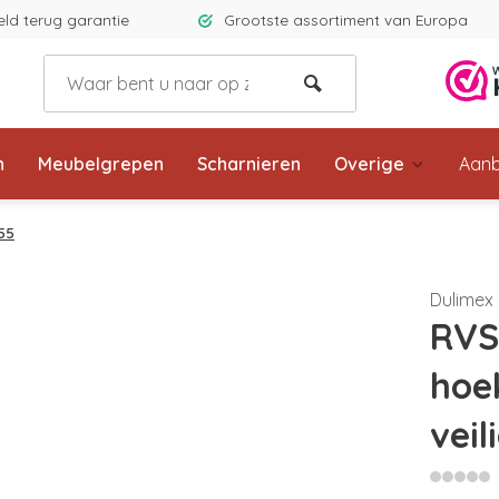
eld terug garantie
Grootste assortiment van Europa
n
Meubelgrepen
Scharnieren
Overige
Aanb
C55
Dulimex
RVS
hoek
veil