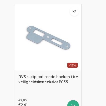
-15%
RVS sluitplaat ronde hoeken t.b.v.
veiligheidsinsteekslot PC55
€2,85
€2,41