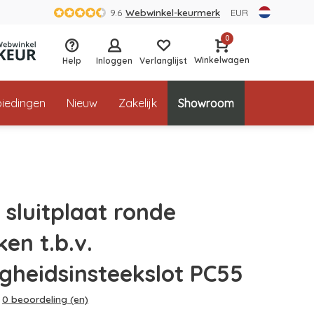
9.6
Webwinkel-keurmerk
EUR
0
Winkelwagen
Help
Inloggen
Verlanglijst
iedingen
Nieuw
Zakelijk
Showroom
 sluitplaat ronde
en t.b.v.
igheidsinsteekslot PC55
0 beoordeling (en)