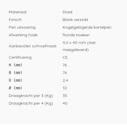
Materiaal
Staal
Finisch
Blank verzinkt
Pen uitvoering
Kogelgelagerde kartelpen
Afwerking hoek
Ronde hoeken
4,0 x 40 mm (niet
Aanbevolen schroefmaat
meegeleverd)
Certificering
CE
76
H (mm)
76
B (mm)
2,4
D (mm)
10
Ø (mm)
Draagkracht per 3 (Kg)
35
Draagkracht per 4 (Kg)
40