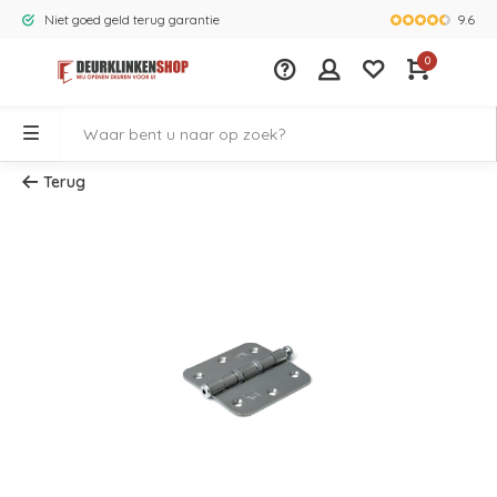
9.6
Niet goed geld terug garantie
Grootste ass
0
Terug