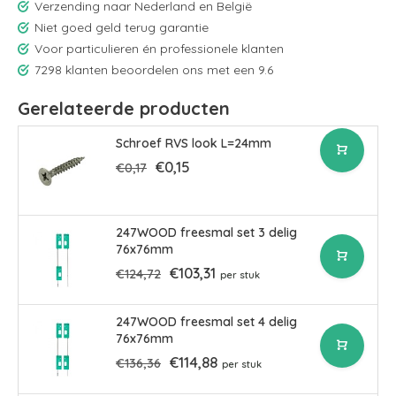
Verzending naar Nederland en België
Niet goed geld terug garantie
Voor particulieren én professionele klanten
7298 klanten beoordelen ons met een 9.6
Gerelateerde producten
Schroef RVS look L=24mm
€0,15
€0,17
247WOOD freesmal set 3 delig
76x76mm
€103,31
€124,72
per stuk
247WOOD freesmal set 4 delig
76x76mm
€114,88
€136,36
per stuk