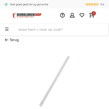
9.6
Niet goed geld terug garantie
Grootste ass
0
Terug