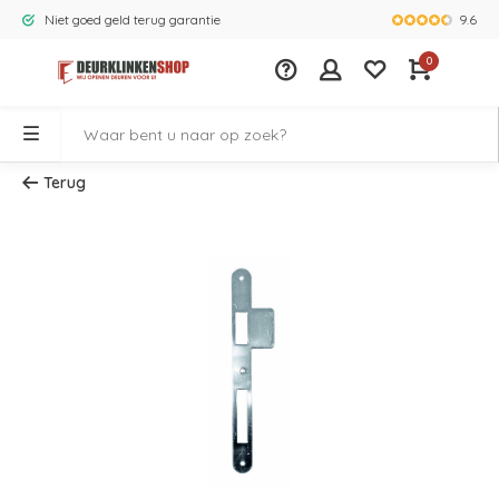
9.6
Niet goed geld terug garantie
Grootste ass
0
Terug