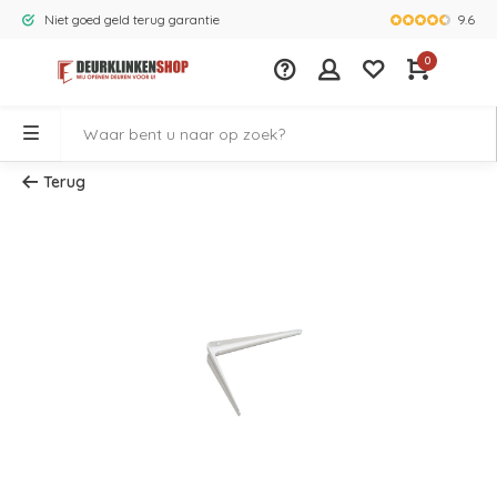
9.6
Niet goed geld terug garantie
Grootste ass
0
Terug