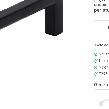
€4,80 incl.
per st
-
Gelever
Verze
Niet 
Voor 
7298 
Gerel