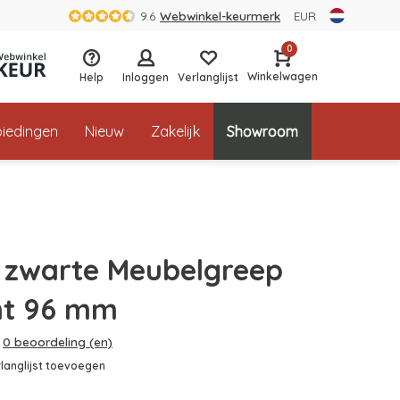
9.6
Webwinkel-keurmerk
EUR
0
Winkelwagen
Help
Inloggen
Verlanglijst
iedingen
Nieuw
Zakelijk
Showroom
 zwarte Meubelgreep
ht 96 mm
0 beoordeling (en)
langlijst toevoegen