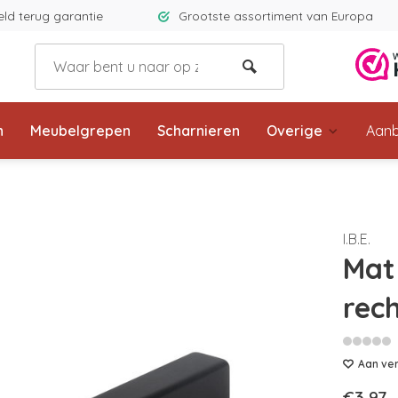
eld terug garantie
Grootste assortiment van Europa
n
Meubelgrepen
Scharnieren
Overige
Aanb
I.B.E.
Mat
rec
Aan ver
€3,97