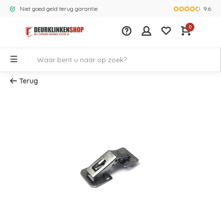
9.6
Niet goed geld terug garantie
Grootste ass
0
Terug