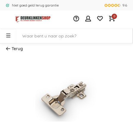
9.6
Niet goed geld terug garantie
Grootste ass
0
Terug