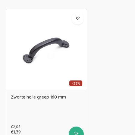
-33%
Zwarte holle greep 160 mm
€2,08
€1,39