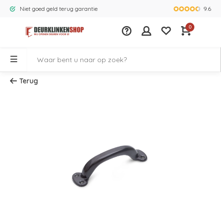
9.6
Niet goed geld terug garantie
Grootste ass
0
Terug